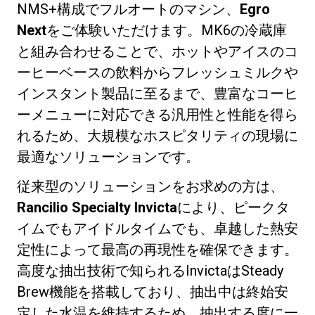
NMS+構成でフルオートのマシン、
Egro
Next
をご体験いただけます。MK6の冷蔵庫
と組み合わせることで、ホットやアイスのコ
ーヒーベースの飲料からフレッシュミルクや
インスタント製品に至るまで、豊富なコーヒ
プライバシーポリシー
ーメニューに対応できる汎用性と性能を得ら
れるため、大規模なホスピタリティの現場に
最適なソリューションです。
従来型のソリューションをお求めの方は、
Rancilio Specialty Invicta
により、ピークタ
イムでもアイドルタイムでも、卓越した熱安
定性によって最高の再現性を確保できます。
高度な抽出技術で知られるInvictaはSteady
Brew機能を搭載しており、抽出中は終始安
定した水温を維持するため、抽出する度に一