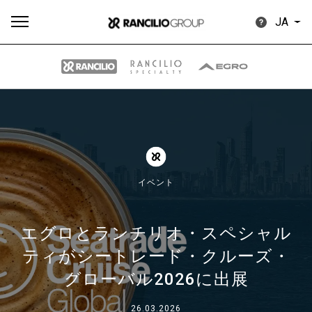
JA
す
もっ
製品
ニュ
ダウン
べ
と見
情報
ース
ロード
て
る
イベント
エグロとランチリオ・スペシャル
ティがシートレード・クルーズ・
Our brands
グローバル2026に出展
グループ
26.03.2026