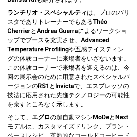
ランチリオ・スペシャルティ
は、プロのバリ
スタでありトレーナーでもある
Théo
Cherrier
と
Andrea Guerra
によるワークショ
ップでブースを充実させ、
Advanced
Temperature Profiling
や五感テイスティン
グの体験コーナーに来場者をいざないます。
この体験コーナーで来場者を迎えるのは、今
回の展示会のために用意されたスペシャルバ
ージョンの
RS1
と
Invicta
で、エスプレッソの
技法に応用された先進テクノロジーの可能性
を余すところなく示します。
そして、
エグロ
の超自動マシン
MoDe
と
Next
モデルは、カスタマイズドリンク、プラント
ベースレシピ、革新的なコールドコーヒード