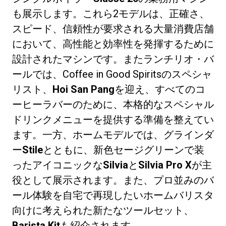
も展示します。これら2モデルは、正確さ、
スピード、信頼性が要求される大量消費店舗
において、高性能と効率性を発揮するために
設計されたマシンです。またランチリオ・バ
ールでは、Coffee in Good Spiritsのスペシャ
リスト、
Hoi San Pang
を迎え、すべてのコ
ーヒーラバーのために、本格的なスペシャル
ドリンクメニューを提供する準備を整えてい
ます。一方、ホームモデルでは、グラインダ
ー
Stile
とともに、新色セージグリーンで装
ったアイコニックな
Silvia
と
Silvia Pro X
が主
役として展示されます。また、プロ並みのバ
ール体験を自宅で再現したいホームバリスタ
向けに考えられた新たなツールセット、
Barista Kit
も紹介されます。