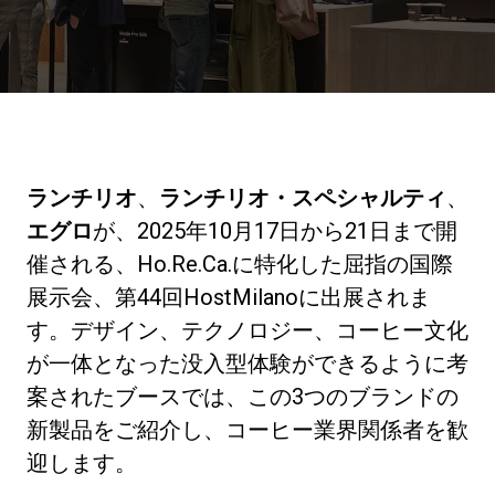
ニュース
歴史
ランチリオ
、
ランチリオ・スペシャルティ
、
研究室紹介
エグロ
が、2025年10月17日から21日まで開
催される、Ho.Re.Ca.に特化した屈指の国際
展示会、第44回HostMilanoに出展されま
サスティナビリティ
す。デザイン、テクノロジー、コーヒー文化
が一体となった没入型体験ができるように考
接続
案されたブースでは、この3つのブランドの
新製品をご紹介し、コーヒー業界関係者を歓
お問い合わせ
迎します。