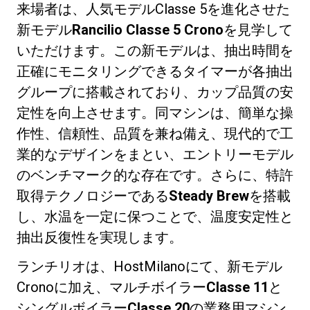
来場者は、人気モデルClasse 5を進化させた
新モデル
Rancilio Classe 5 Crono
を見学して
いただけます。この新モデルは、抽出時間を
正確にモニタリングできるタイマーが各抽出
グループに搭載されており、カップ品質の安
プライバシーポリシー
定性を向上させます。同マシンは、簡単な操
作性、信頼性、品質を兼ね備え、現代的で工
業的なデザインをまとい、エントリーモデル
のベンチマーク的な存在です。さらに、特許
取得テクノロジーである
Steady Brew
を搭載
し、水温を一定に保つことで、温度安定性と
抽出反復性を実現します。
ランチリオは、HostMilanoにて、新モデル
Cronoに加え、マルチボイラー
Classe 11
と
シングルボイラー
Classe 20
の業務用マシン