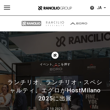
JA
す
もっ
製品
ニュ
ダウン
べ
と見
情報
ース
ロード
て
る
イベント,
ここを押す
ランチリオ、ランチリオ・スペシ
ャルティ、エグロがHostMilano
Our brands
2025に出展
グループ
2.10.2025