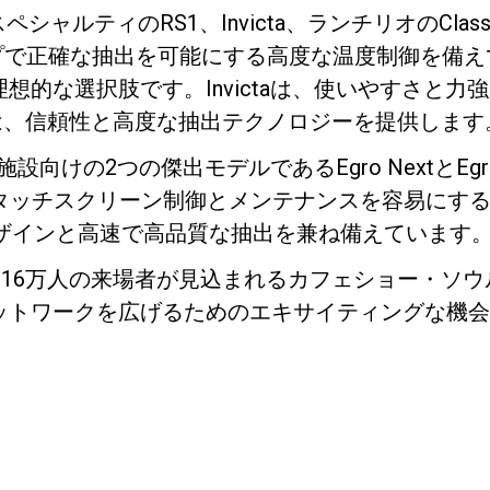
スペシャルティのRS1、Invicta、ランチリオのCla
ループで正確な抽出を可能にする高度な温度制御を備
想的な選択肢です。Invictaは、使いやすさと力
 7は、信頼性と高度な抽出テクノロジーを提供します
い施設向けの2つの傑出モデルであるEgro NextとEg
プライバシーポリシー
感的なタッチスクリーン制御とメンテナンスを容易にす
デザインと高速で高品質な抽出を兼ね備えています
、16万人の来場者が見込まれるカフェショー・ソ
ットワークを広げるためのエキサイティングな機会