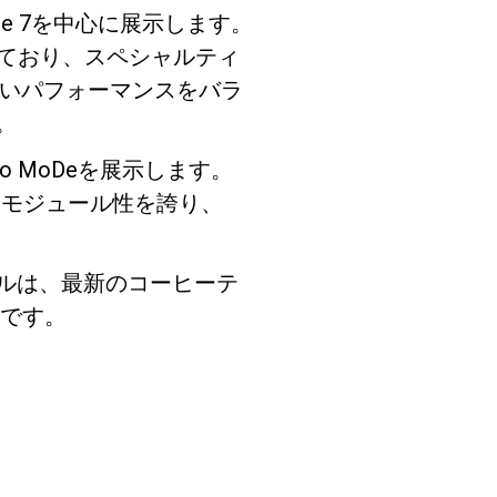
sse 7を中心に展示します。
えており、スペシャルティ
強いパフォーマンスをバラ
。
ro MoDeを展示します。
るモジュール性を誇り、
。
ウルは、最新のコーヒーテ
です。