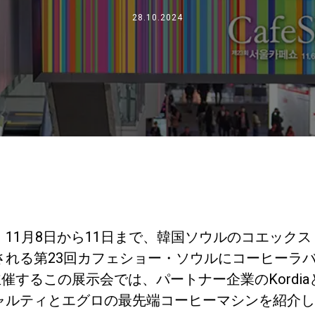
事業について
28.10.2024
所在地
私たちと一緒に働く
11月8日から11日まで、韓国ソウルのコエック
される第23回カフェショー・ソウルにコーヒーラ
催するこの展示会では、パートナー企業のKordiaと
ャルティとエグロの最先端コーヒーマシンを紹介し