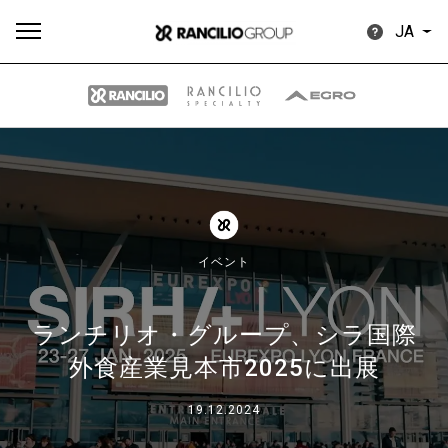
JA
す
もっ
製品
ニュ
ダウン
べ
と見
情報
ース
ロード
て
る
イベント
ランチリオ・グループ、シラ国際
外食産業見本市2025に出展
Our brands
19.12.2024
グループ