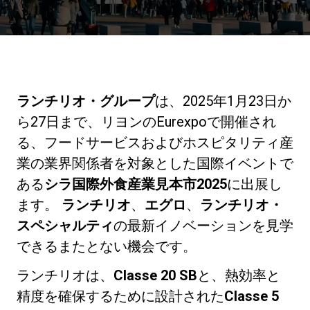
ニュース
歴史
ランチリオ・グループ
は、2025年1月23日か
ら27日まで、リヨンのEurexpoで開催され
研究室紹介
る、フードサービスおよびホスピタリティ産
業の業界関係者を対象とした国際イベントで
ある
シラ国際外食産業見本市2025
に出展し
サスティナビリティ
ます。
ランチリオ
、
エグロ
、
ランチリオ・
スペシャルティ
の最新イノベーションを見学
接続
できるまたとない機会です。
ランチリオは、
Classe 20 SB
と、熱効率と
お問い合わせ
精度を確保するために設計された
Classe 5