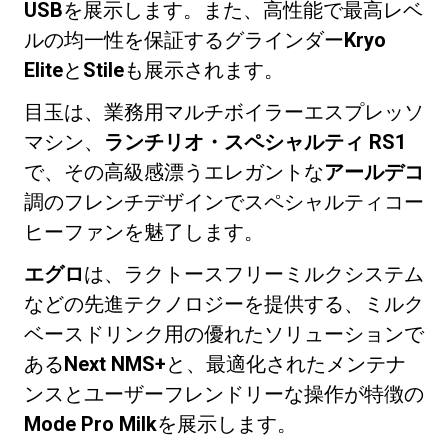
USB
を展示します。また、高性能で最高レベ
ルの均一性を保証するグラインダー
Kryo
Elite
と
Stile
も展示されます。
目玉は、業務用マルチボイラーエスプレッソ
プライバシーポリシー
マシン、
ランチリオ・スペシャルティ RS1
で、その高級感漂うエレガントな
アールデコ
調のフレンチデザインでスペシャルティコー
ヒーファンを魅了します。
エグロ
は、ラクトースフリーミルクシステム
などの先進テクノロジーを提供する、ミルク
ベースドリンク用の優れたソリューションで
ある
Next NMS+
と、最適化されたメンテナ
ンスとユーザーフレンドリーな操作が特徴の
Mode Pro Milk
を展示します。