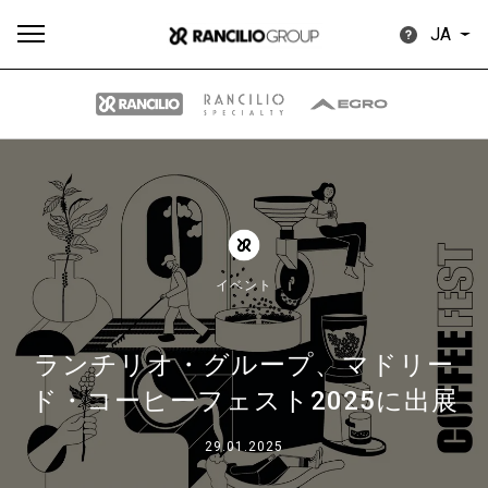
JA
す
もっ
製品
ニュ
ダウン
べ
と見
情報
ース
ロード
て
る
イベント
ランチリオ・グループ、マドリー
ド・コーヒーフェスト2025に出展
Our brands
29.01.2025
グループ