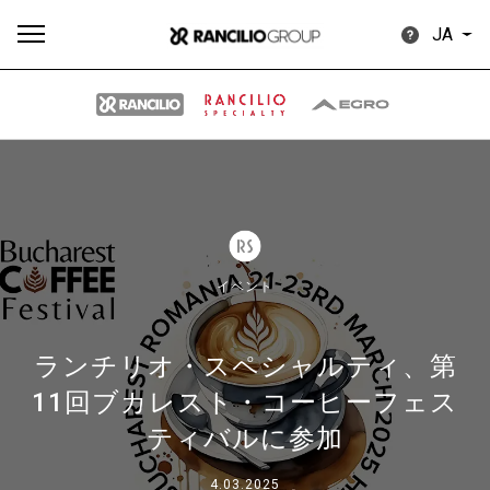
JA
す
もっ
製品
ニュ
ダウン
べ
と見
情報
ース
ロード
て
る
イベント
ランチリオ・スペシャルティ、第
11回ブカレスト・コーヒーフェス
Our brands
ティバルに参加
グループ
4.03.2025