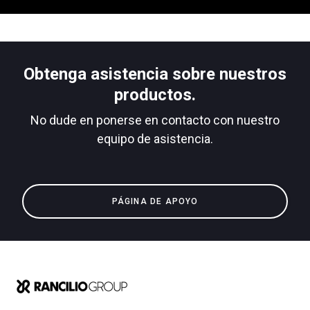
Noticias
Historia
Obtenga asistencia sobre nuestros
productos.
Nuestros laboratorios
No dude en ponerse en contacto con nuestro
equipo de asistencia.
Sostenibilidad
PÁGINA DE APOYO
Connect
Contacto
Todos
Productos