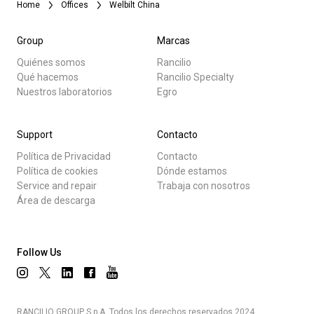
Home
Offices
Welbilt China
Noticias
Descargar
Group
Marcas
Quiénes somos
Rancilio
Más
Política de Privacidad
Qué hacemos
Rancilio Specialty
Nuestros laboratorios
Egro
Support
Contacto
Política de Privacidad
Contacto
Política de cookies
Dónde estamos
Service and repair
Trabaja con nosotros
Área de descarga
Follow Us
RANCILIO GROUP S.p.A. Todos los derechos reservados 2024.