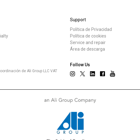
Dónde estamos
Support
Trabaja con nosotros
Política de Privacidad
tos
Noticias
ialty
Política de cookies
Service and repair
Área de descarga
Follow Us
oordinación de Ali Group LLC VAT