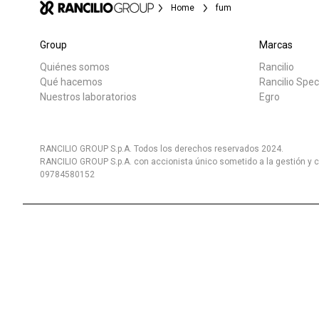
Home
fum
Group
Marcas
Quiénes somos
Rancilio
Todos
Produc
Qué hacemos
Rancilio Spec
Nuestros laboratorios
Egro
RANCILIO GROUP S.p.A. Todos los derechos reservados 2024.
RANCILIO GROUP S.p.A. con accionista único sometido a la gestión y c
09784580152