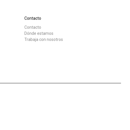
Nuestros
laboratorios
Contacto
Contacto
Descargar
Más
Dónde estamos
Trabaja con nosotros
Sostenibilidad
Connect
Contacto