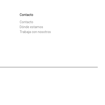
Nuestros
laboratorios
Contacto
Contacto
Descargar
Más
Dónde estamos
Trabaja con nosotros
Sostenibilidad
Connect
Contacto