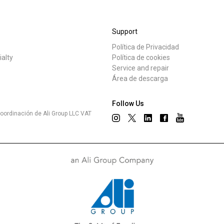
Dónde estamos
Support
Trabaja con nosotros
Política de Privacidad
tos
Noticias
ialty
Política de cookies
Service and repair
Área de descarga
Follow Us
oordinación de Ali Group LLC VAT