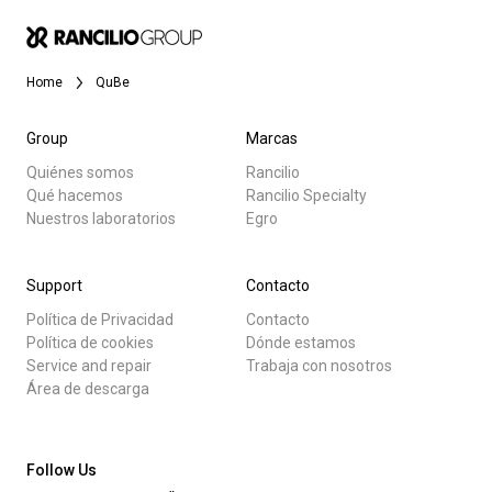
Noticias
Home
QuBe
Historia
Group
Marcas
Quiénes somos
Rancilio
Nuestros laboratorios
Qué hacemos
Rancilio Specialty
Todos
Nuestros laboratorios
Egro
Sostenibilidad
Productos
Support
Contacto
Noticias
Política de Privacidad
Contacto
Connect
Descargar
Política de cookies
Dónde estamos
Service and repair
Trabaja con nosotros
Más
Área de descarga
Contacto
Follow Us