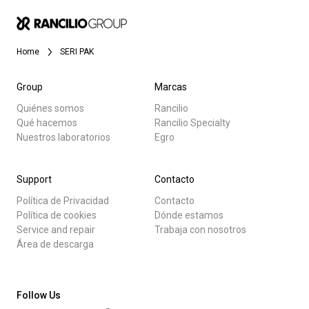
Noticias
Home
SERI PAK
Historia
Group
Marcas
Quiénes somos
Rancilio
Nuestros laboratorios
Qué hacemos
Rancilio Specialty
Todos
Nuestros laboratorios
Egro
Sostenibilidad
Productos
Support
Contacto
Noticias
Política de Privacidad
Contacto
Connect
Descargar
Política de cookies
Dónde estamos
Service and repair
Trabaja con nosotros
Más
Área de descarga
Contacto
Follow Us