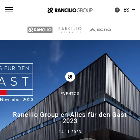
ES
Todos
Productos
Noticias
Descargar
Más
EVENTOS
Our brands
Rancilio Group en Alles für den Gast
2023
Group
14.11.2023