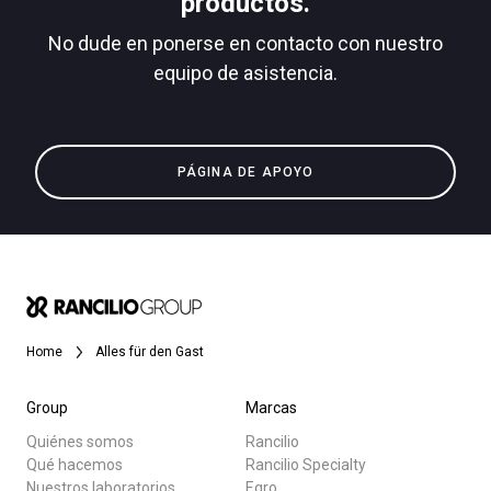
productos.
No dude en ponerse en contacto con nuestro
equipo de asistencia.
Todos
Política de Privacidad
Productos
PÁGINA DE APOYO
Noticias
Descargar
Más
Home
Alles für den Gast
Group
Marcas
Quiénes somos
Rancilio
Qué hacemos
Rancilio Specialty
Nuestros laboratorios
Egro