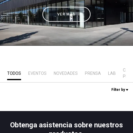
Noticias
VER MÁS
Historia
Nuestros laboratorios
Sostenibilidad
CAS
TODOS
EVENTOS
NOVEDADES
PRENSA
LAB
PRÁ
Connect
Filter by
Contacto
Obtenga asistencia sobre nuestros