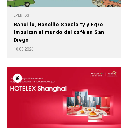
Productos
Noticias
EVENTOS
Rancilio, Rancilio Specialty y Egro
Descargar
impulsan el mundo del café en San
Más
Diego
10.03.2026