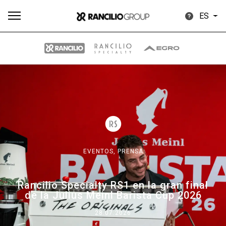
ES
Todos
Productos
Noticias
Descargar
Más
EVENTOS,
PRENSA
Our brands
Rancilio Specialty RS1 en la gran final
de la Julius Meinl Barista Cup 2026
Group
28.07.2026