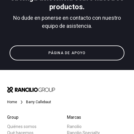
productos.
No dude en ponerse en contacto con nuestro
equipo de asistencia.
Política de Privacidad
Todos
Productos
PÁGINA DE APOYO
Noticias
Descargar
Más
Home
Barry Callebaut
Group
Marcas
Quiénes somos
Rancilio
Qué hacemos
Rancilio Specialty