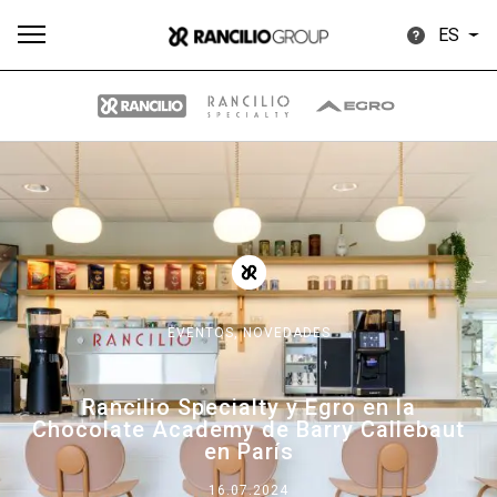
ES
Todos
Productos
Noticias
Descargar
Más
EVENTOS,
NOVEDADES
Our brands
Rancilio Specialty y Egro en la
Chocolate Academy de Barry Callebaut
Group
en París
16.07.2024