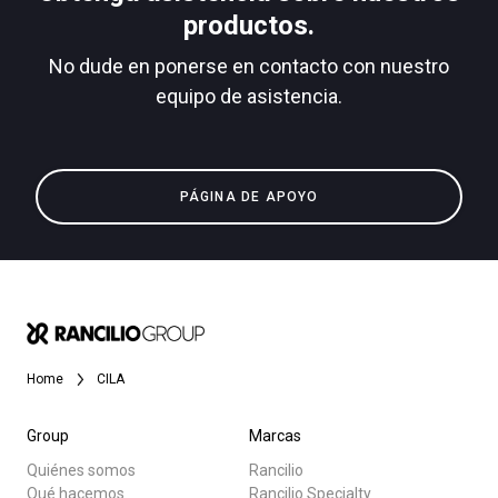
productos.
No dude en ponerse en contacto con nuestro
equipo de asistencia.
Política de Privacidad
Todos
Productos
PÁGINA DE APOYO
Noticias
Descargar
Más
Home
CILA
Group
Marcas
Quiénes somos
Rancilio
Qué hacemos
Rancilio Specialty