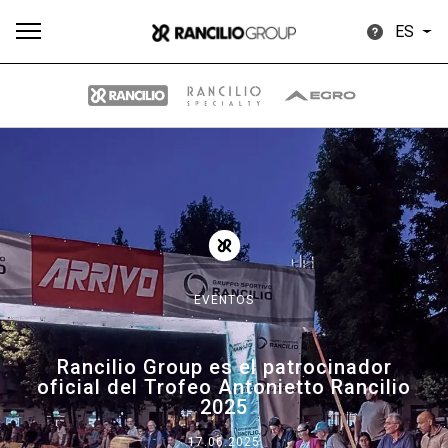
ES
Todos
Productos
Noticias
Descargar
Más
EVENTOS
Our brands
Rancilio Group es el patrocinador
oficial del Trofeo Antonietto Rancilio
Group
2025
17.06.2025