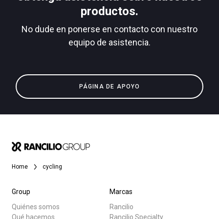
productos.
No dude en ponerse en contacto con nuestro
equipo de asistencia.
Política de Privacidad
Todos
Productos
PÁGINA DE APOYO
Noticias
Descargar
Más
Home
cycling
Group
Marcas
Quiénes somos
Rancilio
Qué hacemos
Rancilio Specialty