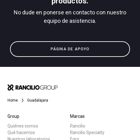
productos.
No dude en ponerse en contacto con nuestro
equipo de asistencia.
Todos
Política de Privacidad
Productos
PÁGINA DE APOYO
Noticias
Descargar
Más
Home
Guadalajara
Group
Marcas
Quiénes somos
Rancilio
Qué hacemos
Rancilio Specialty
Nuestros laboratorios
Egro