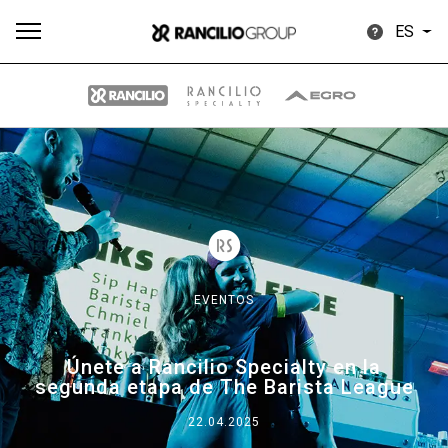
ES
Todos
Productos
Noticias
Descargar
Más
EVENTOS
Our brands
Únete a Rancilio Specialty en la
segunda etapa de The Barista League
Group
22.04.2025