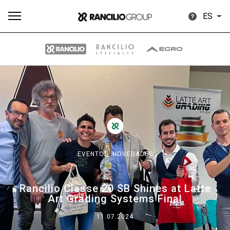
ES
Todos
Productos
Noticias
Descargar
Más
EVENTOS,
NOVEDADES
Our brands
Rancilio Classe 20 SB Shines at Latte
Art Grading Systems Final
Group
11.07.2024