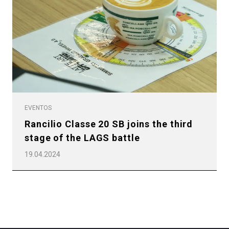
Todos
Productos
Noticias
EVENTOS
Rancilio Classe 20 SB joins the third
Descargar
stage of the LAGS battle
Más
19.04.2024