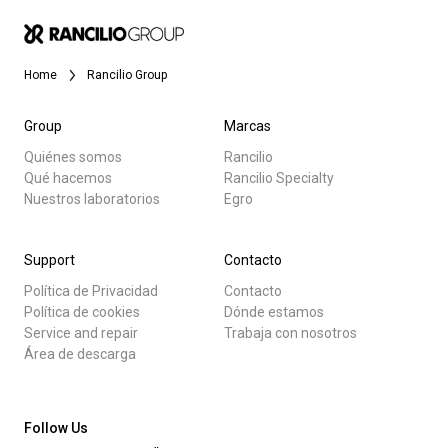
Noticias
Home
Rancilio Group
Historia
Group
Marcas
Quiénes somos
Rancilio
Nuestros laboratorios
Qué hacemos
Rancilio Specialty
Todos
Nuestros laboratorios
Egro
Sostenibilidad
Productos
Support
Contacto
Noticias
Política de Privacidad
Contacto
Connect
Descargar
Política de cookies
Dónde estamos
Service and repair
Trabaja con nosotros
Más
Área de descarga
Contacto
Follow Us