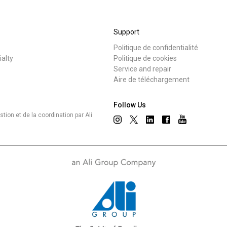
Où nous sommes
Support
Travaille avec nous
Politique de confidentialité
s
Nouvelles
ialty
Politique de cookies
Service and repair
Aire de téléchargement
Follow Us
ion et de la coordination par Ali