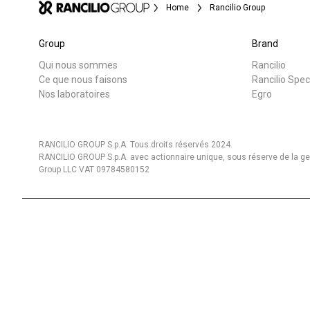
Home
Rancilio Group
Group
Brand
Qui nous sommes
Rancilio
Toutes
Produit
Ce que nous faisons
Rancilio Spec
Nos laboratoires
Egro
RANCILIO GROUP S.p.A. Tous droits réservés 2024.
RANCILIO GROUP S.p.A. avec actionnaire unique, sous réserve de la gest
Group LLC VAT 09784580152