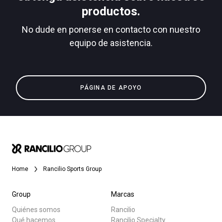
productos.
No dude en ponerse en contacto con nuestro
equipo de asistencia.
Política de Privacidad
Todos
Productos
PÁGINA DE APOYO
Noticias
Descargar
Más
Home
Rancilio Sports Group
Group
Marcas
Quiénes somos
Rancilio
Qué hacemos
Rancilio Specialty