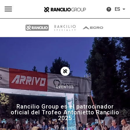
ES
Todos
Productos
Noticias
Descargar
Más
EVENTOS
Our brands
Rancilio Group es el patrocinador
oficial del Trofeo Antonietto Rancilio
Group
2025
17.06.2025