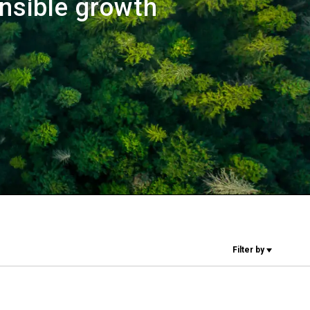
Nuestros
nsible growth
laboratorios
Sostenibilidad
Connect
Filter by
Contacto