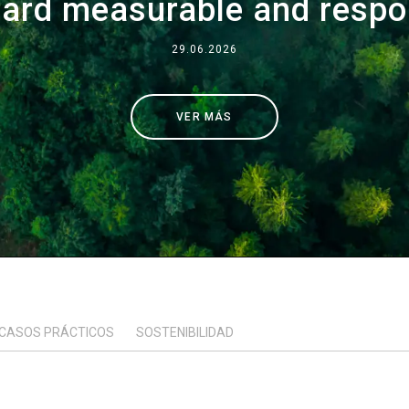
ward measurable and respo
Dónde estamos
29.06.2026
Trabaja con nosotros
VER MÁS
CASOS PRÁCTICOS
SOSTENIBILIDAD