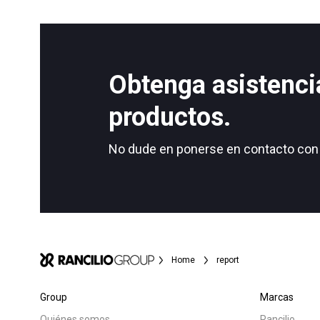
Todos
Produc
Obtenga asistenci
Follow Us
productos.
No dude en ponerse en contacto con 
Home
report
Group
Marcas
Quiénes somos
Rancilio