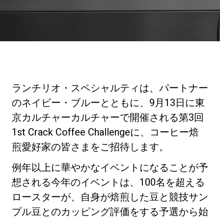
ニュース
歴史
ランチリオ・スペシャルティは、パートナー
研究室紹介
のネイビー・ブルーとともに、9月13日に東
京カルチャーカルチャーで開催される第3回
1st Crack Coffee Challengeに、コーヒー焙
サスティナビリティ
煎愛好家の皆さまをご招待します。
接続
例年以上に華やかなイベントになることが予
想される今年のイベントは、100名を超える
ロースターが、自身が焙煎した豆と競技サン
お問い合わせ
プル豆とのカッピング評価をする予選から始