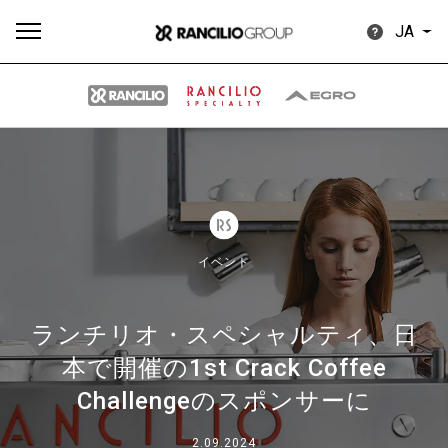
JA
す
もっ
製品
ニュ
ダウン
べ
と見
情報
ース
ロード
て
る
イベント
ランチリオ・スペシャルティ、日
本で開催の1st Crack Coffee
Our brands
Challengeのスポンサーに
グループ
2.09.2024