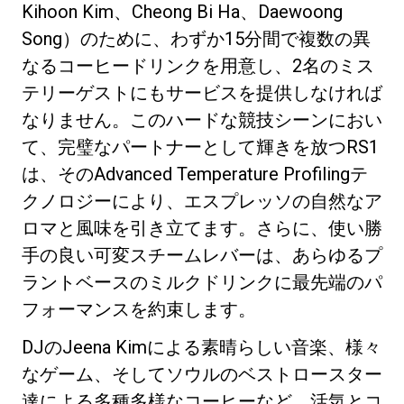
Kihoon Kim、Cheong Bi Ha、Daewoong
Song）のために、わずか15分間で複数の異
なるコーヒードリンクを用意し、2名のミス
テリーゲストにもサービスを提供しなければ
なりません。このハードな競技シーンにおい
プライバシーポリシー
て、​​完璧なパートナーとして輝きを放つRS1
は、そのAdvanced Temperature Profilingテ
クノロジーにより、エスプレッソの自然なア
ロマと風味を引き立てます。さらに、使い勝
手の良い可変スチームレバーは、あらゆるプ
ラントベースのミルクドリンクに最先端のパ
フォーマンスを約束します。
DJのJeena Kimによる素晴らしい音楽、様々
なゲーム、そしてソウルのベストロースター
達による多種多様なコーヒーなど、活気とコ