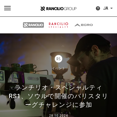
JA
す
もっ
製品
ニュ
ダウン
べ
と見
情報
ース
ロード
て
る
イベント
ランチリオ・スペシャルティ
RS1、ソウルで開催のバリスタリ
Our brands
ーグチャレンジに参加
グループ
28.10.2024