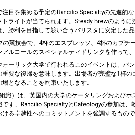
を集める予定のRancilio Specialtyの先
ポットライトが当てられます。Steady Brewのよ
ctaは、勝利を目指して競い合うバリスタに安定した
ブの競技会で、4杯のエスプレッソ、4杯のカプチ
プライバシーポリシー
ンアルコールのスペシャルティドリンクを作って、
ウォーリック大学で行われるこのイベントは、パン
の重要な復帰を意味します。出場者が完璧な1杯の
の場となることを約束いたします。
グ組織）は、英国内の大学のケータリングおよびホ
Rancilio SpecialtyとCafeologyの参加
おける卓越性へのコミットメントを強調するもので