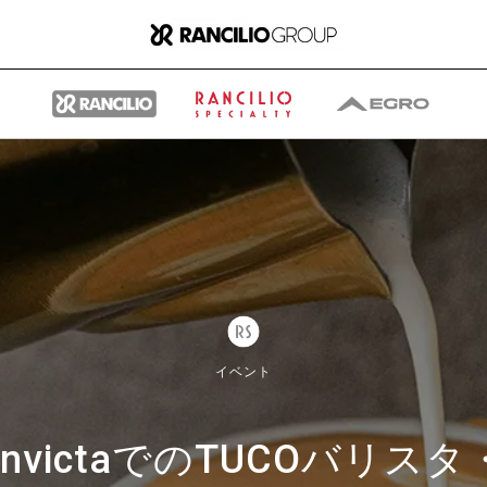
グループ
ランチリオ・グループに
イベント
ついて
ialty InvictaでのTUC
ランチリオ・グループの