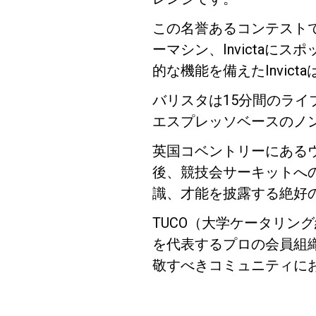
この名誉あるコンテストで注目
ーマシン、Invictaにス
的な機能を備えたInvi
Follow Us
バリスタは15分間のライ
エスプレッソベースのノ
英国コベントリーにある
後、競技会サーキットへ
識、才能を披露する絶好
TUCO（大学ケータリン
を代表するプロの会員組織です。
敬すべきコミュニティに