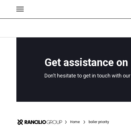
Get assistance on 
ブランド
Don’t hesitate to get in touch with ou
Home
boiler priority