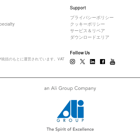
事業について
Support
プライバシーポリシー
cialty
クッキーポリシー
所在地
サービス＆リペア
ニュース
ダウ
ダウンロードエリア
私たちと一緒に働く
Follow Us
営管理および統括のもとに運営されています。VAT