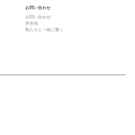
研究室紹介
お問い合わせ
お問い合わせ
所在地
サスティナビ
私たちと一緒に働く
ンロード
もっと見る
リティ
接続
お問い合わせ