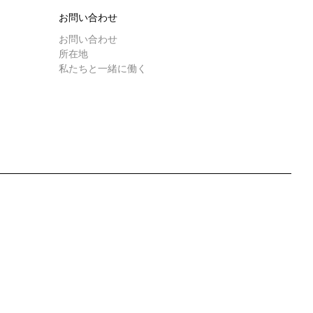
研究室紹介
お問い合わせ
お問い合わせ
所在地
サスティナビ
私たちと一緒に働く
ンロード
もっと見る
リティ
接続
お問い合わせ