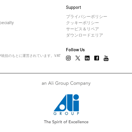
事業について
Support
プライバシーポリシー
cialty
クッキーポリシー
所在地
サービス＆リペア
ニュース
ダウ
ダウンロードエリア
私たちと一緒に働く
Follow Us
営管理および統括のもとに運営されています。VAT