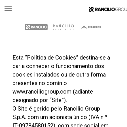
Todos
Produtos
Notícias
Descarregar
Mais
Esta “Política de Cookies” destina-se a
dar a conhecer o funcionamento dos
cookies instalados ou de outra forma
presentes no domínio
www.ranciliogroup.com (adiante
Our brands
designado por “Site”).
O Site é gerido pelo Rancilio Group
Group
S.p.A. com um acionista único (IVA n.º
IT-09784580152), com sede social em