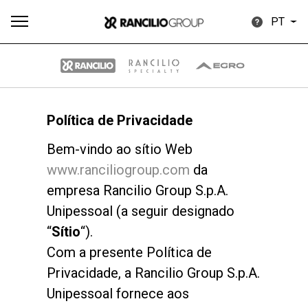
PT
Política de Privacidade
Todos
Produtos
Notícias
Descarregar
Mais
Bem-vindo ao sítio Web
www.ranciliogroup.com
da
empresa Rancilio Group S.p.A.
Unipessoal (a seguir designado
“
Sítio
“).
Our brands
Com a presente Política de
Privacidade, a Rancilio Group S.p.A.
Group
Unipessoal fornece aos