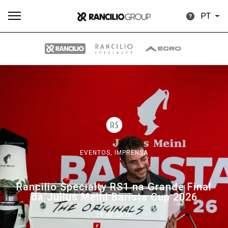
PT
Todos
Produtos
Notícias
Descarregar
Mais
EVENTOS,
IMPRENSA
Our brands
Rancilio Specialty RS1 na Grande Final
da Julius Meinl Barista Cup 2026
Group
28.07.2026