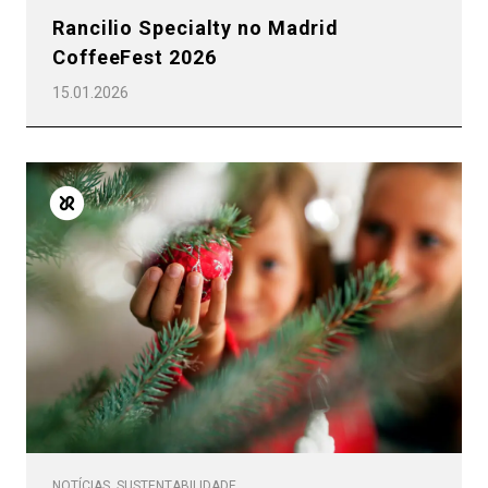
Produtos
Rancilio Specialty no Madrid
CoffeeFest 2026
Notícias
15.01.2026
Descarregar
Mais
NOTÍCIAS, SUSTENTABILIDADE