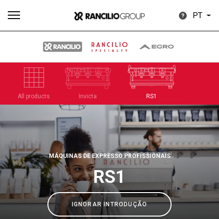
PT
Todos
Produtos
Notícias
Descarregar
Mais
All products
Invicta
RS1
MÁQUINAS DE EXPRESSO PROFISSIONAIS
Our brands
RS1
Group
IGNORAR INTRODUÇÃO