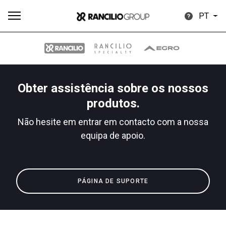
PT
Obter assistência sobre os nossos
Todos
Produtos
Notícias
Descarregar
Mais
produtos.
Não hesite em entrar em contacto com a nossa
equipa de apoio.
Our brands
PÁGINA DE SUPORTE
Group