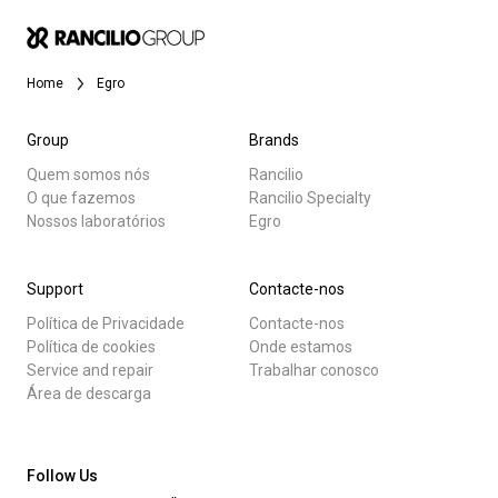
Notícias
Home
Egro
História
Group
Brands
Quem somos nós
Rancilio
Nossos laboratórios
O que fazemos
Rancilio Specialty
Todos
Nossos laboratórios
Egro
Sustentabilidade
Produtos
Support
Contacte-nos
Notícias
Política de Privacidade
Contacte-nos
Connect
Descarregar
Política de cookies
Onde estamos
Service and repair
Trabalhar conosco
Mais
Área de descarga
Contacte-nos
Follow Us