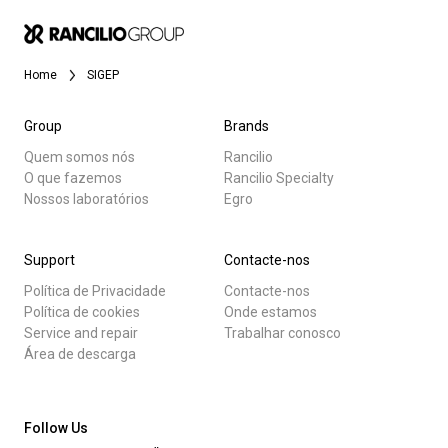
Notícias
Home
SIGEP
História
Group
Brands
Todos
Quem somos nós
Rancilio
Nossos laboratórios
O que fazemos
Rancilio Specialty
Produtos
Nossos laboratórios
Egro
Notícias
Sustentabilidade
Support
Contacte-nos
Descarregar
Política de Privacidade
Contacte-nos
Connect
Mais
Política de cookies
Onde estamos
Service and repair
Trabalhar conosco
Área de descarga
Contacte-nos
Follow Us