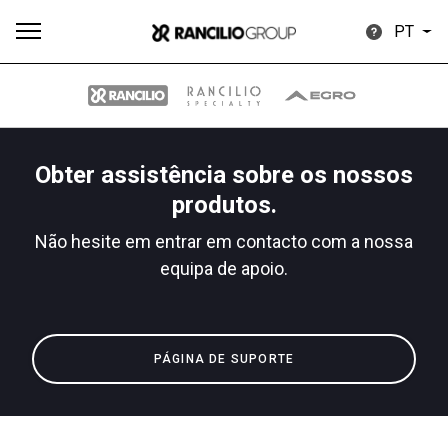
PT
Obter assistência sobre os nossos
Todos
Produtos
Notícias
Descarregar
Mais
produtos.
Não hesite em entrar em contacto com a nossa
equipa de apoio.
Our brands
PÁGINA DE SUPORTE
Group