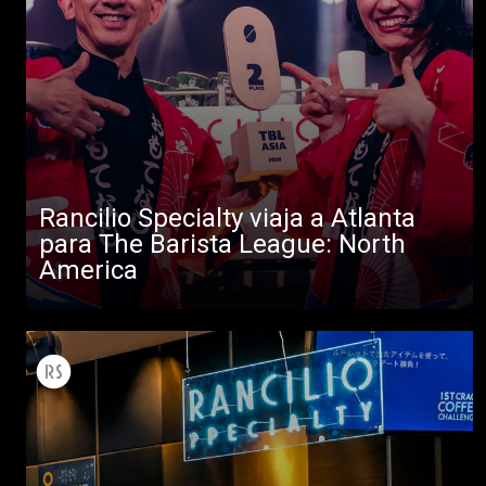
Todos
Rancilio Specialty viaja a Atlanta
Productos
para The Barista League: North
Noticias
America
Descargar
Más