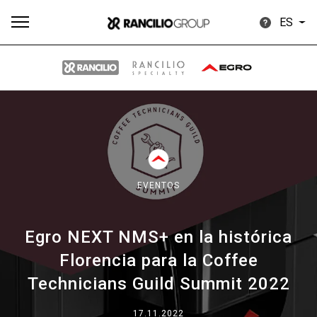
ES
Todos
Productos
Noticias
Descargar
Más
EVENTOS
Egro NEXT NMS+ en la histórica
Our brands
Florencia para la Coffee
Technicians Guild Summit 2022
Group
17.11.2022