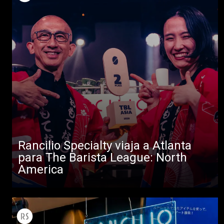
Todos
Rancilio Specialty viaja a Atlanta
Productos
para The Barista League: North
America
Noticias
Descargar
Más