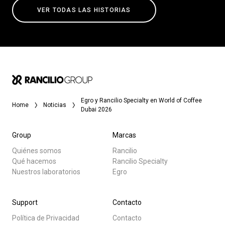
VER TODAS LAS HISTORIAS
Egro y Rancilio Specialty en World of Coffee
Home
Noticias
Dubai 2026
Group
Marcas
Quiénes somos
Rancilio
Qué hacemos
Rancilio Specialty
Nuestros laboratorios
Egro
Support
Contacto
Política de Privacidad
Contacto