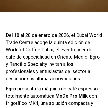
Noticias
Historia
Del 18 al 20 de enero de 2026, el Dubai World
Nuestros laboratorios
Trade Centre acoge la quinta edición de
World of Coffee Dubai, el evento líder del
Sostenibilidad
café de especialidad en Oriente Medio. Egro
y Rancilio Specialty invitan a los
profesionales y entusiastas del sector a
Connect
descubrir sus últimas innovaciones.
Egro
presenta la máquina de café espresso
Contacto
totalmente automática
MoDe Pro Milk
con
frigorífico MK4, una solución compacta y