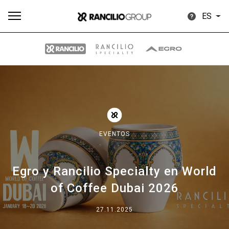
ES
Todos
Productos
Noticias
Descargar
Más
EVENTOS
Egro y Rancilio Specialty en World
Our brands
of Coffee Dubai 2026
Group
27.11.2025