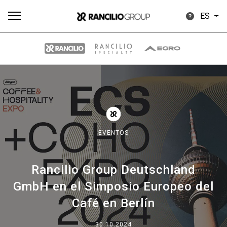
ES
Todos
Productos
Noticias
Descargar
Más
EVENTOS
Rancilio Group Deutschland
Our brands
GmbH en el Simposio Europeo del
Café en Berlín
Group
30.10.2024