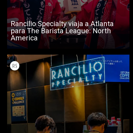
Noticias
Descargar
Rancilio Specialty viaja a Atlanta
Más
para The Barista League: North
America