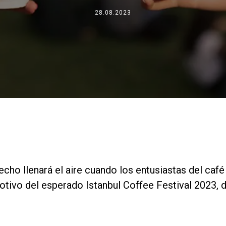
Dónde estamos
28.08.2023
Trabaja con nosotros
echo llenará el aire cuando los entusiastas del caf
tivo del esperado Istanbul Coffee Festival 2023, d