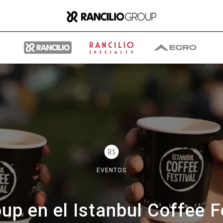
Group
Quiénes somos
EVENTOS
Qué hacemos
oup en el Istanbul Coffee F