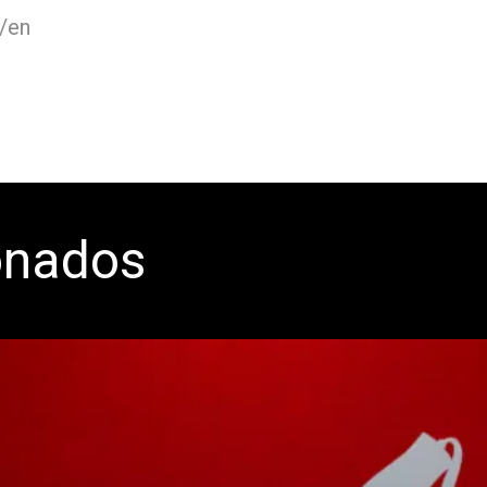
m/en
onados