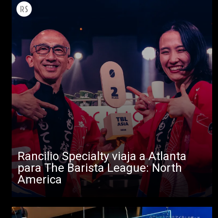
Todos
Rancilio Specialty viaja a Atlanta
Productos
para The Barista League: North
Noticias
America
Descargar
Más