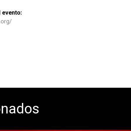
 evento:
.org/
onados