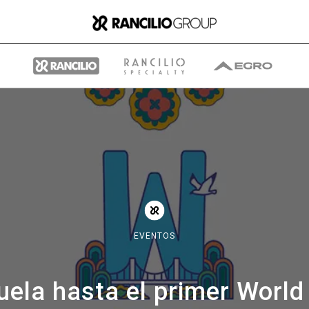
Group
Quiénes somos
EVENTOS
Qué hacemos
uela hasta el primer Worl