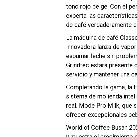
tono rojo beige. Con el pe
experta las característica
de café verdaderamente e
La máquina de café Classe
Follow Us
innovadora lanza de vapor 
espumar leche sin problem
Grindtec estará presente c
servicio y mantener una ca
Completando la gama, la 
sistema de molienda intel
real. Mode Pro Milk, que 
ofrecer excepcionales beb
World of Coffee Busan 202
y muestra el crecimiento de