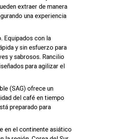
 pueden extraer de manera
egurando una experiencia
o. Equipados con la
ápida y sin esfuerzo para
es y sabrosos. Rancilio
señados para agilizar el
ble (SAG) ofrece un
lidad del café en tiempo
está preparado para
 en el continente asiático
n la región. Corea del Sur,