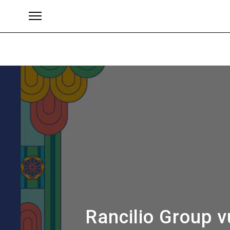
Brands
Rancilio Group v