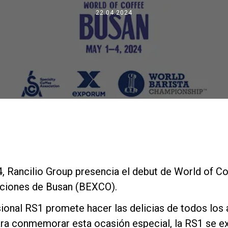
Dónde estamos
22.04.2024
Trabaja con nosotros
, Rancilio Group presencia el debut de World of Co
ciones de Busan (BEXCO).
ional RS1 promete hacer las delicias de todos los
ra conmemorar esta ocasión especial, la RS1 se exh