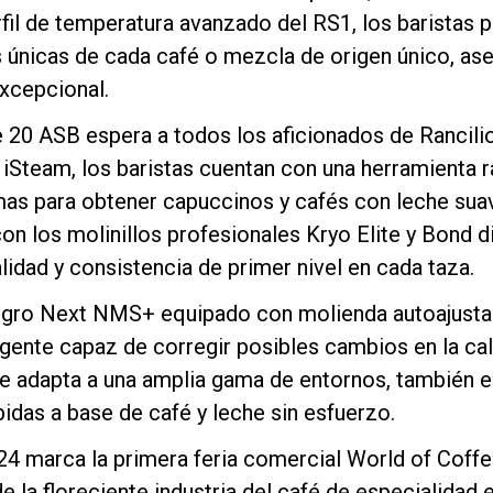
rfil de temperatura avanzado del RS1, los baristas
s únicas de cada café o mezcla de origen único, as
xcepcional.
 20 ASB espera a todos los aficionados de Rancili
iSteam, los baristas cuentan con una herramienta r
Política de Privacidad
as para obtener capuccinos y cafés con leche suav
on los molinillos profesionales Kryo Elite y Bond di
lidad y consistencia de primer nivel en cada taza.
Egro Next NMS+ equipado con molienda autoajusta
igente capaz de corregir posibles cambios en la ca
se adapta a una amplia gama de entornos, también 
idas a base de café y leche sin esfuerzo.
4 marca la primera feria comercial World of Coffee
 la floreciente industria del café de especialidad e