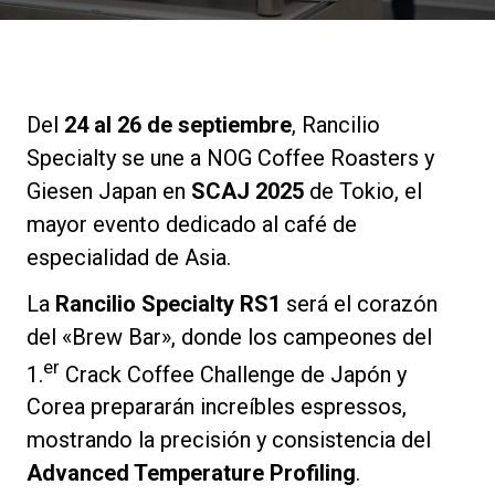
Noticias
Historia
Del
24 al 26 de septiembre
, Rancilio
Specialty se une a NOG Coffee Roasters y
Nuestros laboratorios
Giesen Japan en
SCAJ 2025
de Tokio, el
mayor evento dedicado al café de
especialidad de Asia.
Sostenibilidad
La
Rancilio Specialty RS1
será el corazón
Connect
del «Brew Bar», donde los campeones del
er
1.
Crack Coffee Challenge de Japón y
Corea prepararán increíbles espressos,
Contacto
mostrando la precisión y consistencia del
Advanced Temperature Profiling
.