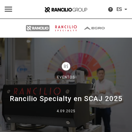
ES
Todos
Productos
Noticias
Descargar
Más
EVENTOS
Rancilio Specialty en SCAJ 2025
Our brands
4.09.2025
Group