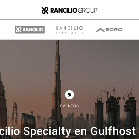
Group
Quiénes somos
EVENTOS
Qué hacemos
cilio Specialty en Gulfhos