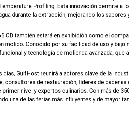
emperature Profiling. Esta innovación permite a lo
 agua durante la extracción, mejorando los sabores 
o 65 OD también estará en exhibición como el compa
n molido. Conocido por su facilidad de uso y bajo 
Política de Privacidad
uncional y tecnología de molienda avanzada, que ay
días, GulfHost reunirá a actores clave de la indust
 consultores de restauración, líderes de cadenas 
e primer nivel y expertos culinarios. Con más de 3
ndo una de las ferias más influyentes y de mayor ta