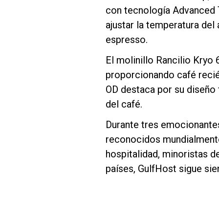
con tecnología Advanced T
ajustar la temperatura del
espresso.
El molinillo Rancilio Kry
Follow Us
proporcionando café recié
OD destaca por su diseño f
del café.
Durante tres emocionantes 
reconocidos mundialmente,
hospitalidad, minoristas d
países, GulfHost sigue sie