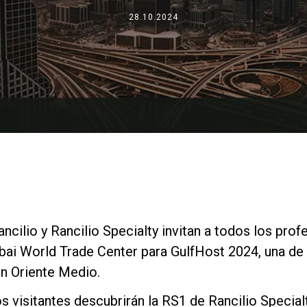
Dónde estamos
28.10.2024
Trabaja con nosotros
ncilio y Rancilio Specialty invitan a todos los prof
bai World Trade Center para GulfHost 2024, una de l
en Oriente Medio.
os visitantes descubrirán la RS1 de Rancilio Specialt