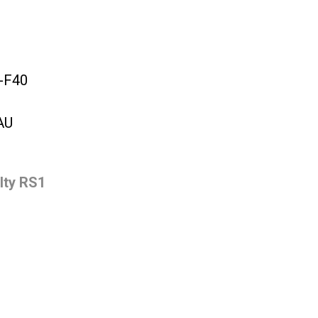
5-F40
AU
lty RS1