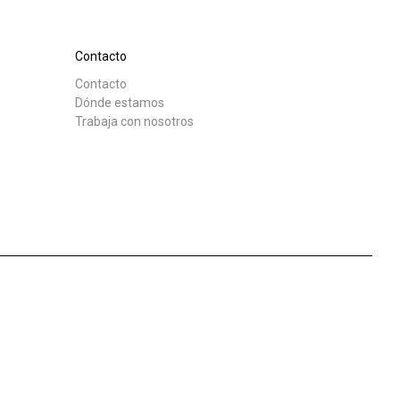
Nuestros
laboratorios
Contacto
Contacto
Descargar
Más
Dónde estamos
Trabaja con nosotros
Sostenibilidad
Connect
Contacto