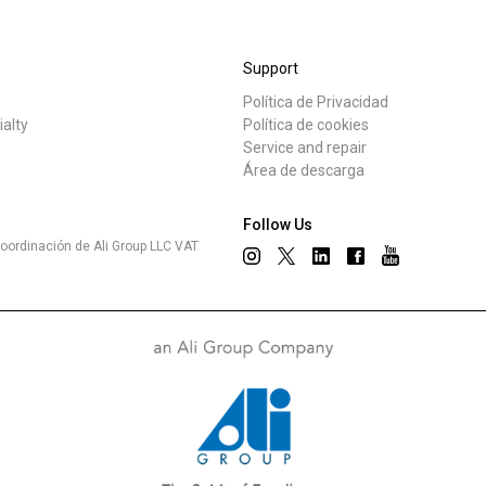
Dónde estamos
Support
Trabaja con nosotros
Política de Privacidad
tos
Noticias
ialty
Política de cookies
Service and repair
Área de descarga
Follow Us
oordinación de Ali Group LLC VAT