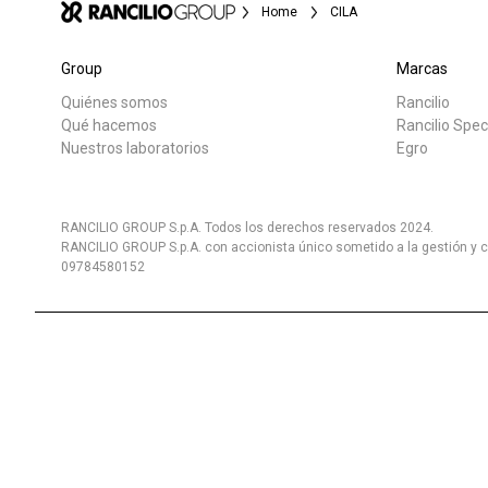
Home
CILA
Group
Marcas
Quiénes somos
Rancilio
Todos
Produc
Qué hacemos
Rancilio Spec
Nuestros laboratorios
Egro
RANCILIO GROUP S.p.A. Todos los derechos reservados 2024.
RANCILIO GROUP S.p.A. con accionista único sometido a la gestión y c
09784580152