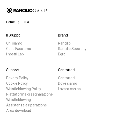
News
Home
CILA
La nostra storia
Il Gruppo
Brand
I nostri Lab
Chi siamo
Rancilio
Cosa Facciamo
Rancilio Specialty
I nostri Lab
Egro
Tutti
Sostenibilità
Prodotti
Support
Contattaci
Connect
Privacy Policy
Contattaci
News
Cookie Policy
Dove siamo
Whistleblowing Policy
Lavora con noi
Download
Piattaforma di segnalazione
Contattaci
Whistleblowing
Altro
Assistenza e riparazione
Area download