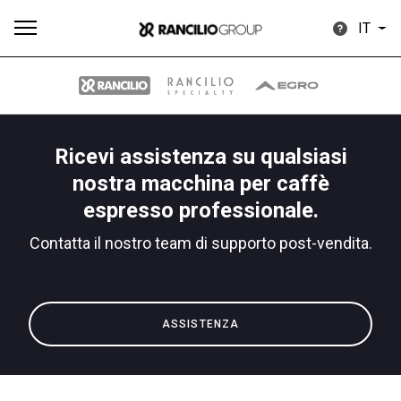
IT
Ricevi assistenza su qualsiasi
Tutti
Prodotti
News
Download
Altro
nostra macchina per caffè
espresso professionale.
Contatta il nostro team di supporto post-vendita.
Brand
ASSISTENZA
Il gruppo