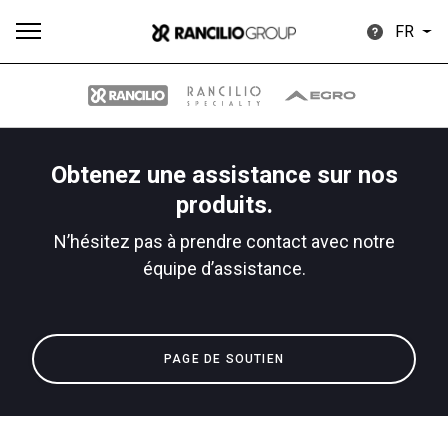
FR
Obtenez une assistance sur nos
Plus
produits.
Toutes
Produits
Nouvelles
Télécharger
de
N’hésitez pas à prendre contact avec notre
équipe d’assistance.
Our brands
PAGE DE SOUTIEN
Group