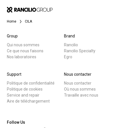
News
Home
CILA
Histoire
Group
Brand
Qui nous sommes
Rancilio
Ce que nous faisons
Rancilio Specialty
Nos laboratoires
Toutes
Nos laboratoires
Egro
Produits
Durabilité
Support
Nous contacter
Nouvelles
Politique de confidentialité
Nous contacter
Télécharger
Politique de cookies
Où nous sommes
Connect
Service and repair
Travaille avec nous
Plus de
Aire de téléchargement
Nous contacter
Follow Us