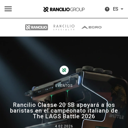
ES
Todos
Productos
Noticias
Descargar
Más
EVENTOS
Our brands
Rancilio Classe 20 SB apoyará a los
baristas en el campeonato italiano de
Group
The LAGS Battle 2026
4.02.2026