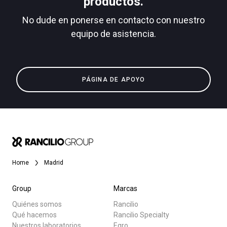
productos.
No dude en ponerse en contacto con nuestro
equipo de asistencia.
Todos
Política de Privacidad
Productos
PÁGINA DE APOYO
Noticias
Descargar
Más
Home
Madrid
Group
Marcas
Quiénes somos
Rancilio
Qué hacemos
Rancilio Specialty
Nuestros laboratorios
Egro