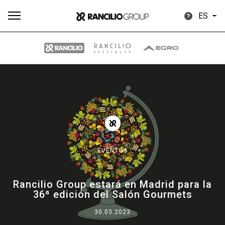
ES
Todos
Productos
Noticias
Descargar
Más
EVENTOS
Our brands
Rancilio Group estará en Madrid para la
36ª edición del Salón Gourmets
Group
30.03.2023