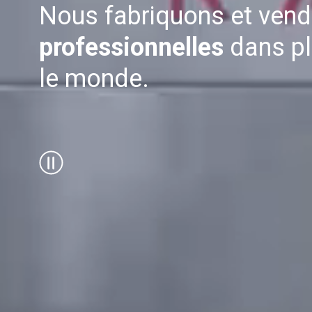
Nous fabriquons et ven
Toutes
Produit
professionnelles
dans pl
le monde.