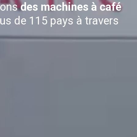
dons
des machines à café
s
Nouvelles
us de 115 pays à travers