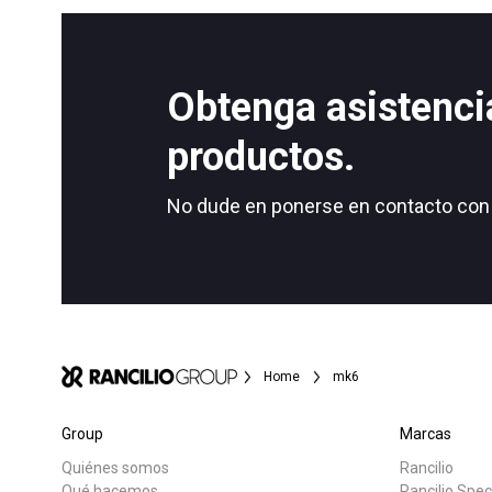
Obtenga asistenci
productos.
No dude en ponerse en contacto con 
Home
mk6
Group
Marcas
Quiénes somos
Rancilio
Qué hacemos
Rancilio Spec