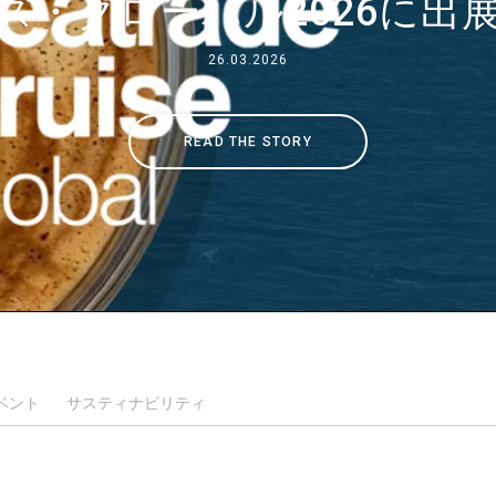
ズ・グローバル2026に出
事業について
26.03.2026
所在地
READ THE STORY
私たちと一緒に働く
ベント
サスティナビリティ