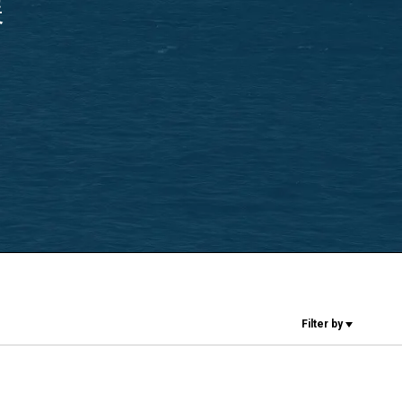
研究室紹介
展
サスティナビ
リティ
接続
Filter by
お問い合わせ