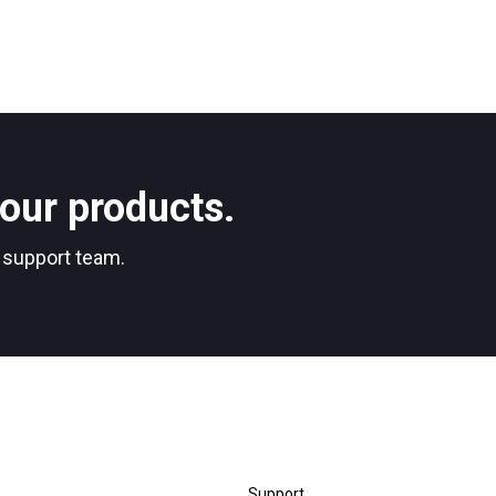
our products.
r support team.
Support