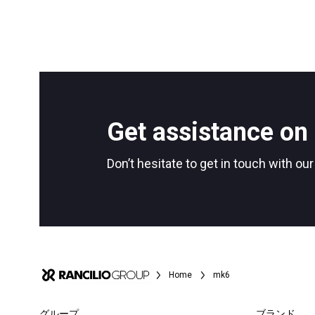
Get assistance on 
Don’t hesitate to get in touch with ou
Home
mk6
グループ
ブランド