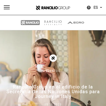
ES
Todos
Productos
Noticias
Descargar
Más
EVENTOS
Our brands
Rancilio Group en el edificio de la
Secretaría de las Naciones Unidas para
Group
Journey in Italy
15.11.2023