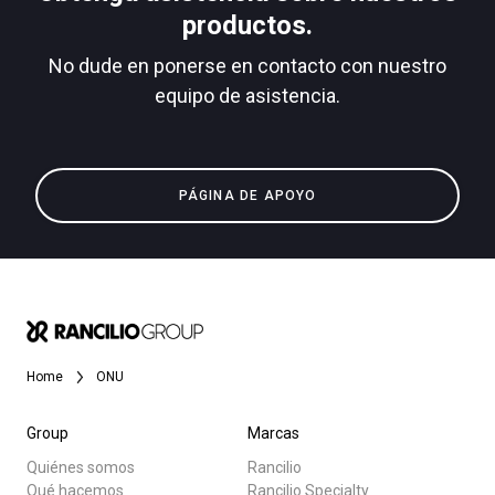
productos.
No dude en ponerse en contacto con nuestro
equipo de asistencia.
Política de Privacidad
Todos
Productos
PÁGINA DE APOYO
Noticias
Descargar
Más
Home
ONU
Group
Marcas
Quiénes somos
Rancilio
Qué hacemos
Rancilio Specialty